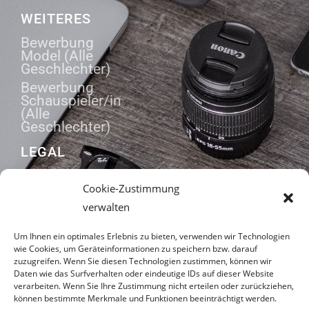
WEITERES
Bewerbung
Model (Alle
Geschlechter)
Bewerbung
Schauspieler/in
(Alle
Geschlechter)
LEGAL
Zahlungsarten
Cookie-Zustimmung
AGB
verwalten
Datenschutzerklärung
Impressum
Um Ihnen ein optimales Erlebnis zu bieten, verwenden wir Technologien
wie Cookies, um Geräteinformationen zu speichern bzw. darauf
zuzugreifen. Wenn Sie diesen Technologien zustimmen, können wir
Daten wie das Surfverhalten oder eindeutige IDs auf dieser Website
ADRESSE
verarbeiten. Wenn Sie Ihre Zustimmung nicht erteilen oder zurückziehen,
können bestimmte Merkmale und Funktionen beeinträchtigt werden.