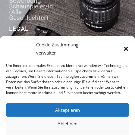
Bewerbung
Schauspieler/in
(Alle
Geschlechter)
LEGAL
Zahlungsarten
Cookie-Zustimmung
AGB
verwalten
Datenschutzerklärung
Impressum
Um Ihnen ein optimales Erlebnis zu bieten, verwenden wir Technologien
wie Cookies, um Geräteinformationen zu speichern bzw. darauf
zuzugreifen. Wenn Sie diesen Technologien zustimmen, können wir
Daten wie das Surfverhalten oder eindeutige IDs auf dieser Website
ADRESSE
verarbeiten. Wenn Sie Ihre Zustimmung nicht erteilen oder zurückziehen,
können bestimmte Merkmale und Funktionen beeinträchtigt werden.
Rosengasse 7
91320 Ebermannstadt
Akzeptieren
09194 7958638
Ablehnen
kontakt@lochnermedia.com