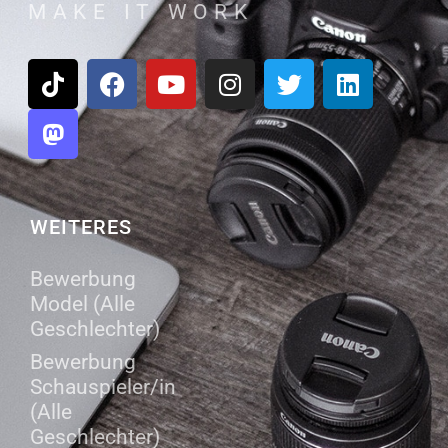
MAKE IT WORK
WEITERES
Bewerbung
Model (Alle
Geschlechter)
Bewerbung
Schauspieler/in
(Alle
Geschlechter)