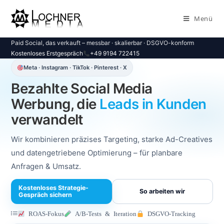
Menü
Paid Social, das verkauft – messbar · skalierbar · DSGVO-konform
Kostenloses Erstgespräch
+49 9194 722415
Meta · Instagram · TikTok · Pinterest · X
Bezahlte Social Media
Werbung, die
Leads in Kunden
verwandelt
Wir kombinieren präzises Targeting, starke Ad-Creatives
und datengetriebene Optimierung – für planbare
Anfragen & Umsatz.
Kostenloses Strategie-
So arbeiten wir
Gespräch sichern
ROAS-Fokus
A/B-Tests & Iteration
DSGVO-Tracking