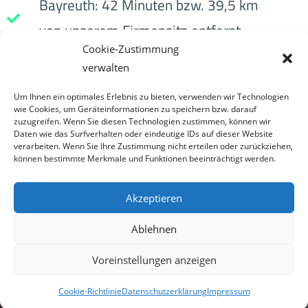
Bayreuth: 42 Minuten bzw. 39,5 km
von unserem Firmensitz entfernt.
Cookie-Zustimmung
Nürnberg: 47 Minuten bzw. 48,6 km
verwalten
von unserem Firmensitz entfernt.
Um Ihnen ein optimales Erlebnis zu bieten, verwenden wir Technologien
wie Cookies, um Geräteinformationen zu speichern bzw. darauf
zuzugreifen. Wenn Sie diesen Technologien zustimmen, können wir
Daten wie das Surfverhalten oder eindeutige IDs auf dieser Website
verarbeiten. Wenn Sie Ihre Zustimmung nicht erteilen oder zurückziehen,
können bestimmte Merkmale und Funktionen beeinträchtigt werden.
Akzeptieren
LOCHNER MEDIA
MAKE IT WORK
Ablehnen
Voreinstellungen anzeigen
Cookie-Richtlinie
Datenschutzerklärung
Impressum