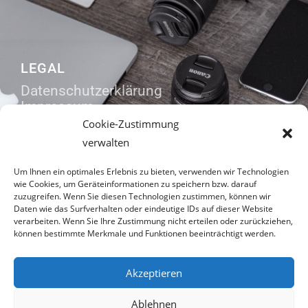
LEGAL
Datenschutzerklärung
Impressum
Cookie-Zustimmung
verwalten
ADDRESS LIST
Um Ihnen ein optimales Erlebnis zu bieten, verwenden wir Technologien
wie Cookies, um Geräteinformationen zu speichern bzw. darauf
Rosengasse 7
zuzugreifen. Wenn Sie diesen Technologien zustimmen, können wir
91320 Ebermannstadt
Daten wie das Surfverhalten oder eindeutige IDs auf dieser Website
verarbeiten. Wenn Sie Ihre Zustimmung nicht erteilen oder zurückziehen,
können bestimmte Merkmale und Funktionen beeinträchtigt werden.
09194 722415
kontakt@lochnermedia.com
Akzeptieren
Ablehnen