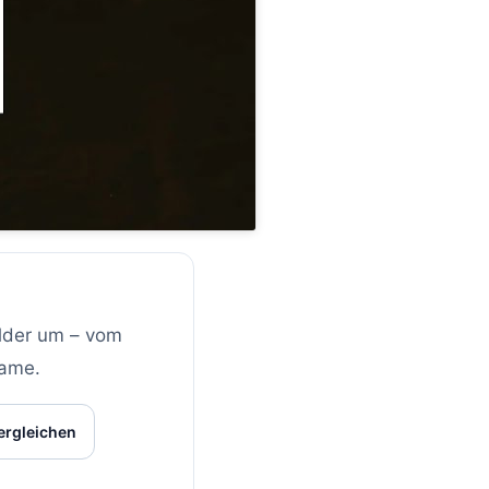
ilder um – vom
rame.
ergleichen