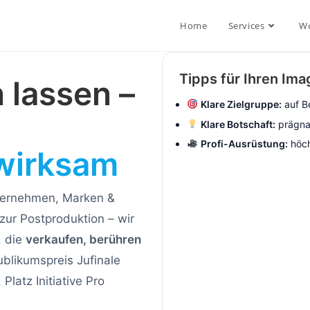
Home
Services
Wo
Tipps für Ihren Ima
 lassen –
Klare Zielgruppe:
auf B
Klare Botschaft:
prägna
Profi-Ausrüstung:
höch
 wirksam
ternehmen, Marken &
zur Postproduktion – wir
, die
verkaufen, berühren
ublikumspreis Jufinale
latz Initiative Pro