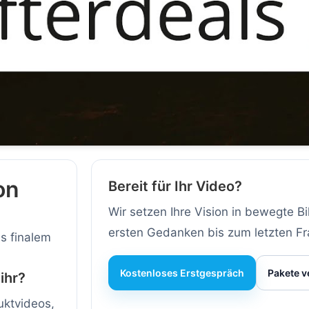
on
Bereit für Ihr Video?
Wir setzen Ihre Vision in bewegte B
ersten Gedanken bis zum letzten F
s finalem
Kostenloses Erstgespräch
Pakete v
ihr?
uktvideos,